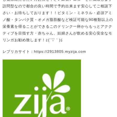
訪問型なので都合の良い時間で予約出来ます安心してご相談下
さい・お待ちしております！！ビタミン・ミネラル・必須アミ
ノ酸・タンパク質・オメガ脂肪酸など検証可能な90種類以上の
栄養素を得ることができるこのドリンク一杯からもっとアクク
ティブを目指す方・赤ちゃん、妊婦さんが飲める安心安全なモ
リンガお勧め致します！≧(´▽｀)≦
レプリカサイト：https://2913805.myzija.com