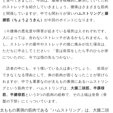
と述べてきました。今回は、腰痛を積極的に解消していくため
のストレッチを紹介していきましょう。腰痛はさまざまな筋肉
と関係していますが、中でも関わりが深い
ハムストリング
と
腸
腰筋（ちょうようきん）
が今回のポイントになります。
（※腰痛の悪化度や障害が起きている場所は人それぞれです。
人によっては、合わないストレッチがあるかもしれません。も
し、ストレッチの最中やストレッチの後に痛みが出た場合は、
ただちに中止してください）「昔は前屈をしたら手のひらが床
についたのに、今では指の先もつかない」
読者の中にも、そう嘆いている人は多いでしょう。 前屈が
できなくなる理由として、体の筋肉が固くなったことが挙げら
れますが、中でも重要なのが太ももの裏側にあるハムストリン
グという筋肉です。ハムストリングは、
大腿二頭筋、半膜様
筋、半腱様筋
という3つの筋肉の総称で、その上端は坐骨（骨
盤の下部）にくっついています。
太ももの裏側の筋肉である「ハムストリング」は、大腿二頭