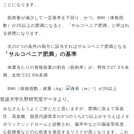
ことになります。
筋肉量が減少して一定基準を下回り、かつ、BMI（体格指
数）が25以上の肥満になると、「サルコペニア肥満」と呼ばれ
る状態になります。
次の2つの条件の両方に該当すればサルコペニア肥満となる
「サルコペニア肥満」の基準
1
体重当たりの骨格筋量の割合（筋肉率）が、男性で27.3％未
満、女性で22.0%未満
2
BMI［体格指数：体重（kg）
身長（m）
］が25以上
2
筑波大学久野研究室データより。
みなさんもうよくご存じだと思いますが、肥満に加えて高血
圧、高血糖、脂質代謝異常の3つのうち2つ以上がそろえばメタ
ボリックシンドロームと診断され、脳卒中などの脳血管疾患、
心筋梗塞などの心疾患を発症するリスクが高くなります。これ