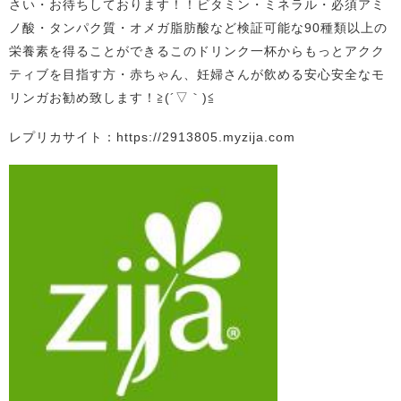
さい・お待ちしております！！ビタミン・ミネラル・必須アミ
ノ酸・タンパク質・オメガ脂肪酸など検証可能な90種類以上の
栄養素を得ることができるこのドリンク一杯からもっとアクク
ティブを目指す方・赤ちゃん、妊婦さんが飲める安心安全なモ
リンガお勧め致します！≧(´▽｀)≦
レプリカサイト：https://2913805.myzija.com