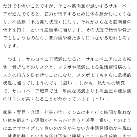
だけでも怖いことですが、そこへ筋肉量が減少するサルコペニ
アが進んでくると、筋力が低下するために体を動かしにくくな
り、不活動（不活発な状態）になり、それがさらなる筋肉量の
低下を招く、という悪循環に陥ります。その状態で転倒や骨折
でもしようものなら、要介護や寝たきりにつながる恐れも高ま
ります。
つまり、サルコペニア肥満になると、サルコペニアによる転
倒・骨折などのリスクと、メタボや肥満による生活習慣病のリ
スクの両方を併せ持つことになり、メタボよりもさらに危機的
状況に陥ってしまうのです（図1）。しかも、私たちの研究
で、サルコペニア肥満では、単純な肥満よりも高血圧や糖尿病
のリスクが高くなることが分かっています（＊1）。
家事・育児・介護・仕事が忙しくジムに中々行く時間が取れな
い体を鍛えたい運動がどちらかと言うと苦手・嫌い、どのよう
にエクササイズして良いのか分からない方生活習慣病から脱出
し健康維持したい方お任せ下さい練習メニューを作成致します