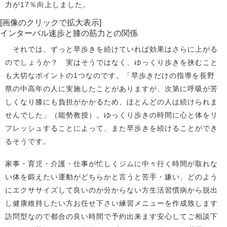
力が17％向上しました。
[画像のクリックで拡大表示]
インターバル速歩と膝の筋力との関係
それでは、ずっと早歩きを続けていれば効果はさらに上がる
のでしょうか？ 実はそうではなく、ゆっくり歩きを挟むこと
も大切なポイントの1つなのです。「早歩きだけの指導を長野
県の中高年の人に実施したことがありますが、次第に呼吸が苦
しくなり膝にも負担がかかるため、ほとんどの人は続けられま
せんでした」（能勢教授）。ゆっくり歩きの時間に心と体をリ
フレッシュすることによって、また早歩きを続けることができ
るそうです。
家事・育児・介護・仕事が忙しくジムに中々行く時間が取れな
い体を鍛えたい運動がどちらかと言うと苦手・嫌い、どのよう
にエクササイズして良いのか分からない方生活習慣病から脱出
し健康維持したい方お任せ下さい練習メニューを作成致します
訪問型なので都合の良い時間で予約出来ます安心してご相談下