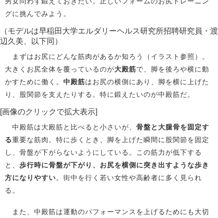
男女問わず鍛えておきたい。正しいフォームのお尻トレーニン
グに挑んでみよう。
（モデルは早稲田大学エルダリーヘルス研究所招聘研究員・渡
辺久美、以下同）
まずはお尻にどんな筋肉があるか知ろう（イラスト参照）。
大きくお尻全体を覆っているのが
大殿筋
で、脚を後ろや横に動
かすために働く。
中殿筋
はお尻の横側にあり、脚を横に上げた
り、股関節を支えたりする。特に鍛えたいのが中殿筋だ。
[画像のクリックで拡大表示]
中殿筋は大殿筋と比べると小さいが、
骨盤と大腿骨を固定す
る
重要な筋肉。特に歩くとき、脚を上げた瞬間に股関節を固定
し、骨盤が下がらないようにしている。この筋力が低下する
と、
歩行時に骨盤が下がり、お尻を横側に突き出すような歩き
方になりやすい
。街中を行く若い女性や高齢者に多く見られ
る。
また、中殿筋は運動のパフォーマンスを上げるためにも大切