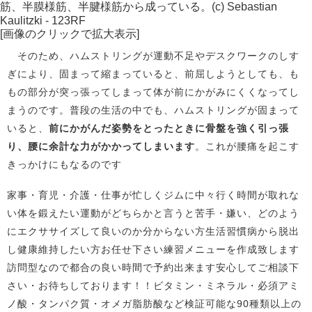
筋、半膜様筋、半腱様筋から成っている。(c) Sebastian
Kaulitzki - 123RF
[画像のクリックで拡大表示]
そのため、ハムストリングが運動不足やデスクワークのしす
ぎにより、固まって縮まっていると、前屈しようとしても、も
もの部分が突っ張ってしまって体が前にかがみにくくなってし
まうのです。普段の生活の中でも、ハムストリングが固まって
いると、
前にかがんだ姿勢をとったときに骨盤を強く引っ張
り、腰に余計な力がかかってしまいます
。これが腰痛を起こす
きっかけにもなるのです
家事・育児・介護・仕事が忙しくジムに中々行く時間が取れな
い体を鍛えたい運動がどちらかと言うと苦手・嫌い、どのよう
にエクササイズして良いのか分からない方生活習慣病から脱出
し健康維持したい方お任せ下さい練習メニューを作成致します
訪問型なので都合の良い時間で予約出来ます安心してご相談下
さい・お待ちしております！！ビタミン・ミネラル・必須アミ
ノ酸・タンパク質・オメガ脂肪酸など検証可能な90種類以上の