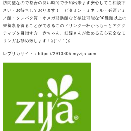
訪問型なので都合の良い時間で予約出来ます安心してご相談下
さい・お待ちしております！！ビタミン・ミネラル・必須アミ
ノ酸・タンパク質・オメガ脂肪酸など検証可能な90種類以上の
栄養素を得ることができるこのドリンク一杯からもっとアクク
ティブを目指す方・赤ちゃん、妊婦さんが飲める安心安全なモ
リンガお勧め致します！≧(´▽｀)≦
レプリカサイト：https://2913805.myzija.com