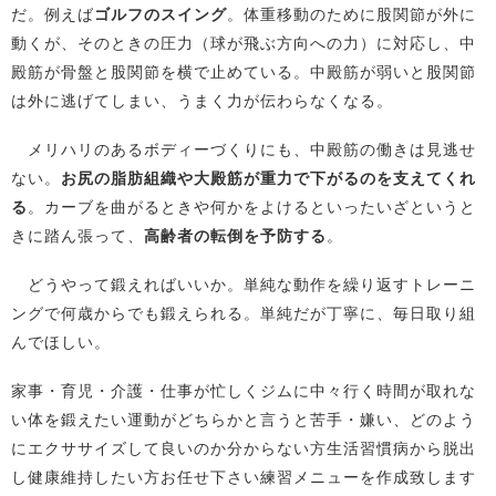
だ。例えば
ゴルフのスイング
。体重移動のために股関節が外に
動くが、そのときの圧力（球が飛ぶ方向への力）に対応し、中
殿筋が骨盤と股関節を横で止めている。中殿筋が弱いと股関節
は外に逃げてしまい、うまく力が伝わらなくなる。
メリハリのあるボディーづくりにも、中殿筋の働きは見逃せ
ない。
お尻の脂肪組織や大殿筋が重力で下がるのを支えてくれ
る
。カーブを曲がるときや何かをよけるといったいざというと
きに踏ん張って、
高齢者の転倒を予防する
。
どうやって鍛えればいいか。単純な動作を繰り返すトレーニ
ングで何歳からでも鍛えられる。単純だが丁寧に、毎日取り組
んでほしい。
家事・育児・介護・仕事が忙しくジムに中々行く時間が取れな
い体を鍛えたい運動がどちらかと言うと苦手・嫌い、どのよう
にエクササイズして良いのか分からない方生活習慣病から脱出
し健康維持したい方お任せ下さい練習メニューを作成致します