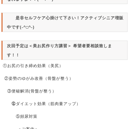
是非セルフケア心掛けて下さい！アクティブシニア増販
中です(-^□^-)
次回予定は＜
美お尻作り方講習＞ 希望者要相談致しま
す！！
①お尻の引き締め効果（美尻）
②姿勢のゆがみ改善（骨盤が整う）
③便秘解消(骨盤が整う）
⓸ダイエット効果（筋肉量アップ）
⑤頻尿対策
＜ご案内＞