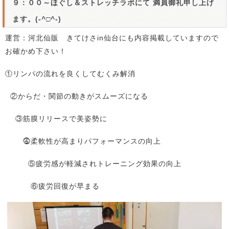
９：００～ほぐし＆ストレッチラボにて 満員御礼申し上げ
ます。(-^□^-)
運営：河北仙販 きてけさin仙台にも内容掲載していますので
お確かめ下さい！
①リンパの流れを良くしてむくみ解消
②からだ・関節の動きがスムーズになる
③筋膜リリースで美姿勢に
⓸柔軟性が高まりパフォーマンスの向上
⑤疲労感が軽減されトレーニング効果の向上
⑥疲労回復が早まる