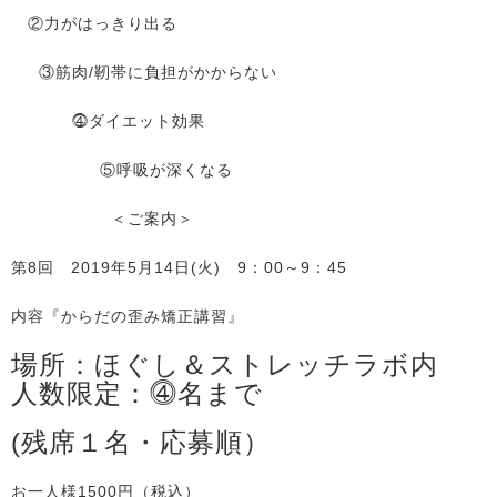
②力がはっきり出る
③筋肉/靭帯に負担がかからない
⓸ダイエット効果
⑤呼吸が深くなる
＜ご案内＞
第8回 2019年5月14日(火) 9：00～9：45
内容『からだの歪み矯正講習』
場所：ほぐし＆ストレッチラボ内
人数限定：⓸名まで
(残席１名・応募順）
お一人様1500円（税込）