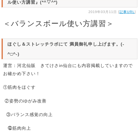
ル使い方講習』(*^▽^*)
2019年03月11日 [
記事URL
]
＜バランスボール使い方講習＞
ほぐし＆ストレッチラボにて 満員御礼申し上げます。(-
^□^-)
運営：河北仙販 きてけさin仙台にも内容掲載していますので
お確かめ下さい！
①筋肉をほぐす
②姿勢のゆがみ改善
③バランス感覚の向上
⓸筋肉向上