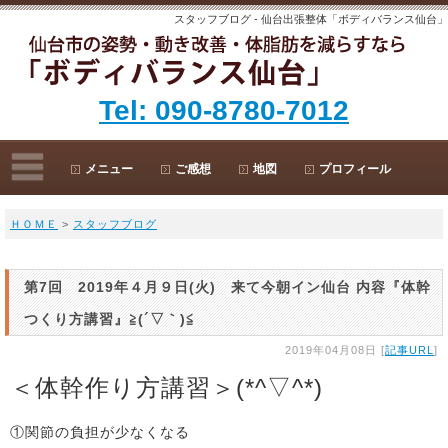
スタッフブログ - 仙台出張整体「ボディバランス仙台」
Tel: 090-8780-7012
メニュー
ご感想
地図
プロフィール
ＨＯＭＥ
>
スタッフブログ
第7回 2019年４月９日(火) 来て今朝イン仙台 内容『体幹
つくり方講習』≧(´▽｀)≦
2019年04月08日 [
記事URL
]
＜体幹作り方講習＞(*^▽^*)
①関節の負担が少なくなる