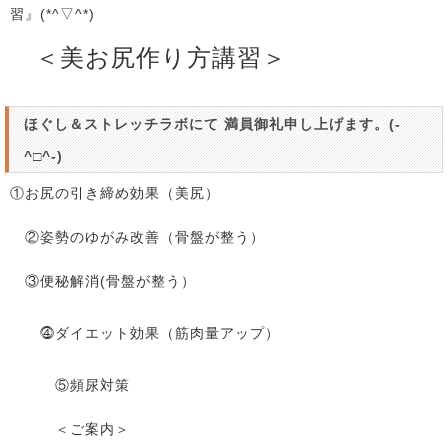
習』(*^▽^*)
＜美お尻作り方講習＞
ほぐし＆ストレッチラボにて 満員御礼申し上げます。(-
^□^-)
①お尻の引き締め効果（美尻）
②姿勢のゆがみ改善（骨盤が整う）
③便秘解消(骨盤が整う）
⓸ダイエット効果（筋肉量アップ）
⑤頻尿対策
＜ご案内＞