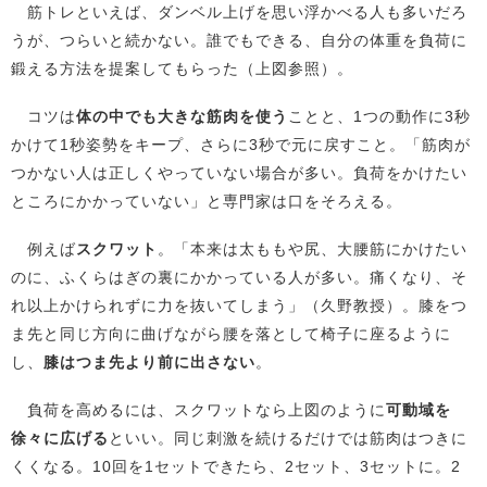
筋トレといえば、ダンベル上げを思い浮かべる人も多いだろ
うが、つらいと続かない。誰でもできる、自分の体重を負荷に
鍛える方法を提案してもらった（上図参照）。
コツは
体の中でも大きな筋肉を使う
ことと、1つの動作に3秒
かけて1秒姿勢をキープ、さらに3秒で元に戻すこと。「筋肉が
つかない人は正しくやっていない場合が多い。負荷をかけたい
ところにかかっていない」と専門家は口をそろえる。
例えば
スクワット
。「本来は太ももや尻、大腰筋にかけたい
のに、ふくらはぎの裏にかかっている人が多い。痛くなり、そ
れ以上かけられずに力を抜いてしまう」（久野教授）。膝をつ
ま先と同じ方向に曲げながら腰を落として椅子に座るように
し、
膝はつま先より前に出さない
。
負荷を高めるには、スクワットなら上図のように
可動域を
徐々に広げる
といい。同じ刺激を続けるだけでは筋肉はつきに
くくなる。10回を1セットできたら、2セット、3セットに。2