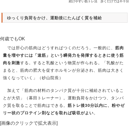
続けやすい筋トレ法 歩くだけでは不十分
ゆっくり負荷をかけ、運動後にたんぱく質を補給
何歳でもOK
では肝心の筋肉はどうすればつくのだろう。一般的に、
筋肉
量を増やすには「速筋」という瞬発力を発揮するときに使う筋
肉を刺激
する。すると乳酸という物質が作られる。「乳酸がた
まると、筋肉の肥大を促すホルモンが分泌され、筋肉は大きく
強くなっていく」（砂山院長）
加えて「筋肉の材料のタンパク質が十分に補給されているこ
とが大切」（幕田トレーナー）。運動負荷をかけつつ、タンパ
ク質を取ることで筋肉はできる。
筋トレ後30分以内に、粉やゼ
リー状のプロテイン剤などを取れば吸収がよい
。
[画像のクリックで拡大表示]