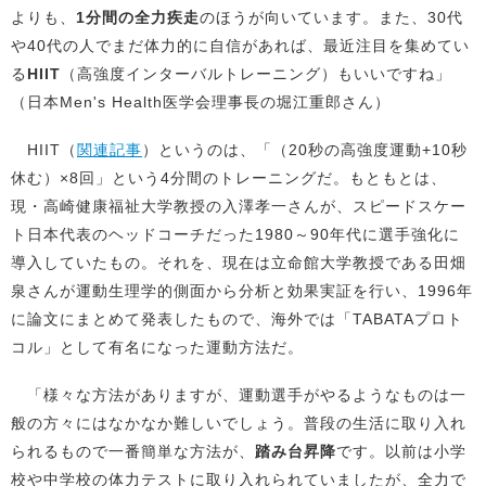
よりも、
1分間の全力疾走
のほうが向いています。また、30代
や40代の人でまだ体力的に自信があれば、最近注目を集めてい
る
HIIT
（高強度インターバルトレーニング）もいいですね」
（日本Men's Health医学会理事長の堀江重郎さん）
HIIT（
関連記事
）というのは、「（20秒の高強度運動+10秒
休む）×8回」という4分間のトレーニングだ。もともとは、
現・高崎健康福祉大学教授の入澤孝一さんが、スピードスケー
ト日本代表のヘッドコーチだった1980～90年代に選手強化に
導入していたもの。それを、現在は立命館大学教授である田畑
泉さんが運動生理学的側面から分析と効果実証を行い、1996年
に論文にまとめて発表したもので、海外では「TABATAプロト
コル」として有名になった運動方法だ。
「様々な方法がありますが、運動選手がやるようなものは一
般の方々にはなかなか難しいでしょう。普段の生活に取り入れ
られるもので一番簡単な方法が、
踏み台昇降
です。以前は小学
校や中学校の体力テストに取り入れられていましたが、全力で