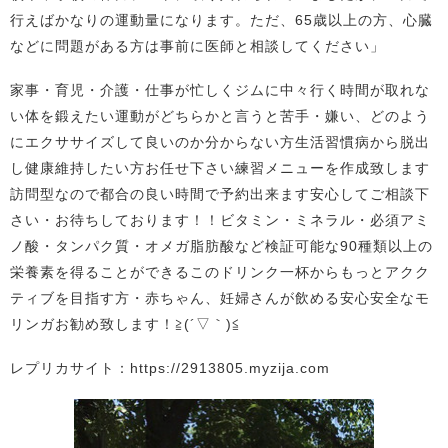
行えばかなりの運動量になります。ただ、65歳以上の方、心臓
などに問題がある方は事前に医師と相談してください」
家事・育児・介護・仕事が忙しくジムに中々行く時間が取れな
い体を鍛えたい運動がどちらかと言うと苦手・嫌い、どのよう
にエクササイズして良いのか分からない方生活習慣病から脱出
し健康維持したい方お任せ下さい練習メニューを作成致します
訪問型なので都合の良い時間で予約出来ます安心してご相談下
さい・お待ちしております！！ビタミン・ミネラル・必須アミ
ノ酸・タンパク質・オメガ脂肪酸など検証可能な90種類以上の
栄養素を得ることができるこのドリンク一杯からもっとアクク
ティブを目指す方・赤ちゃん、妊婦さんが飲める安心安全なモ
リンガお勧め致します！≧(´▽｀)≦
レプリカサイト：https://2913805.myzija.com