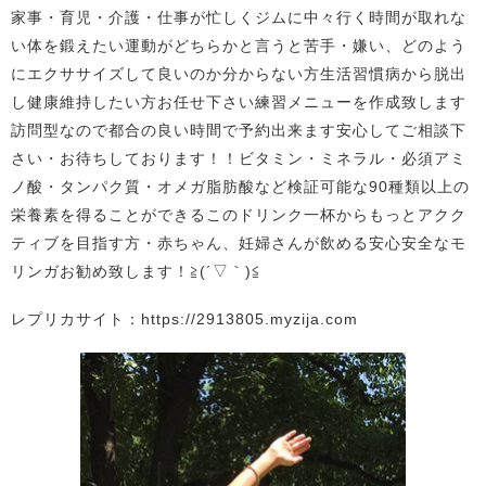
家事・育児・介護・仕事が忙しくジムに中々行く時間が取れな
い体を鍛えたい運動がどちらかと言うと苦手・嫌い、どのよう
にエクササイズして良いのか分からない方生活習慣病から脱出
し健康維持したい方お任せ下さい練習メニューを作成致します
訪問型なので都合の良い時間で予約出来ます安心してご相談下
さい・お待ちしております！！ビタミン・ミネラル・必須アミ
ノ酸・タンパク質・オメガ脂肪酸など検証可能な90種類以上の
栄養素を得ることができるこのドリンク一杯からもっとアクク
ティブを目指す方・赤ちゃん、妊婦さんが飲める安心安全なモ
リンガお勧め致します！≧(´▽｀)≦
レプリカサイト：https://2913805.myzija.com