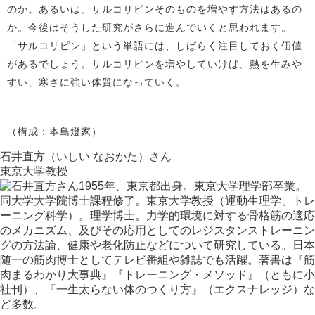
のか。あるいは、サルコリピンそのものを増やす方法はあるの
か。今後はそうした研究がさらに進んでいくと思われます。
「サルコリピン」という単語には、しばらく注目しておく価値
があるでしょう。サルコリピンを増やしていけば、熱を生みや
すい、寒さに強い体質になっていく。
（構成：本島燈家）
石井直方（いしい なおかた）さん
東京大学教授
1955年、東京都出身。東京大学理学部卒業。
同大学大学院博士課程修了。東京大学教授（運動生理学、トレ
ーニング科学）。理学博士。力学的環境に対する骨格筋の適応
のメカニズム、及びその応用としてのレジスタンストレーニン
グの方法論、健康や老化防止などについて研究している。日本
随一の筋肉博士としてテレビ番組や雑誌でも活躍。著書は『筋
肉まるわかり大事典』『トレーニング・メソッド』（ともに小
社刊）、『一生太らない体のつくり方』（エクスナレッジ）な
ど多数。