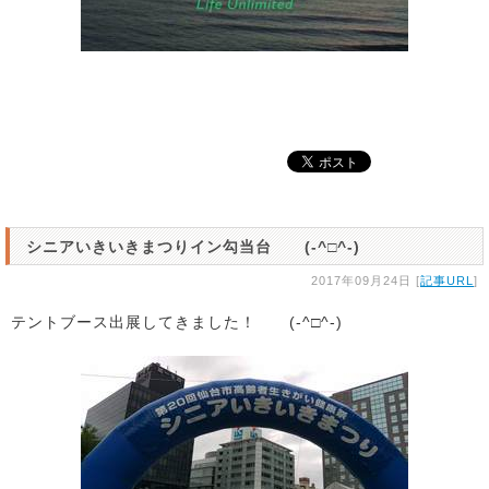
シニアいきいきまつりイン勾当台 (-^□^-)
2017年09月24日 [
記事URL
]
テントブース出展してきました！ (-^□^-)