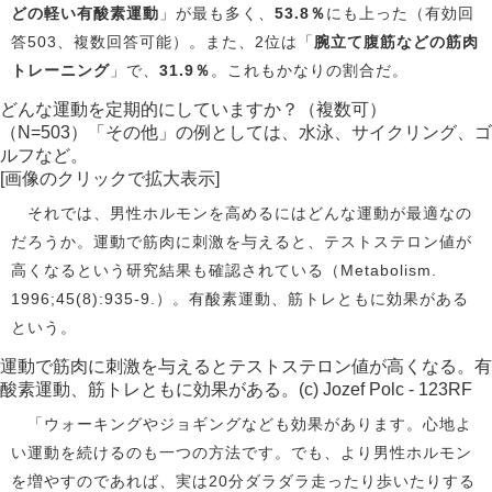
どの軽い有酸素運動
」が最も多く、
53.8％
にも上った（有効回
答503、複数回答可能）。また、2位は「
腕立て腹筋などの筋肉
トレーニング
」で、
31.9％
。これもかなりの割合だ。
どんな運動を定期的にしていますか？（複数可）
（N=503）「その他」の例としては、水泳、サイクリング、ゴ
ルフなど。
[画像のクリックで拡大表示]
それでは、男性ホルモンを高めるにはどんな運動が最適なの
だろうか。運動で筋肉に刺激を与えると、テストステロン値が
高くなるという研究結果も確認されている（Metabolism.
1996;45(8):935-9.）。有酸素運動、筋トレともに効果がある
という。
運動で筋肉に刺激を与えるとテストステロン値が高くなる。有
酸素運動、筋トレともに効果がある。(c) Jozef Polc - 123RF
「ウォーキングやジョギングなども効果があります。心地よ
い運動を続けるのも一つの方法です。でも、より男性ホルモン
を増やすのであれば、実は20分ダラダラ走ったり歩いたりする