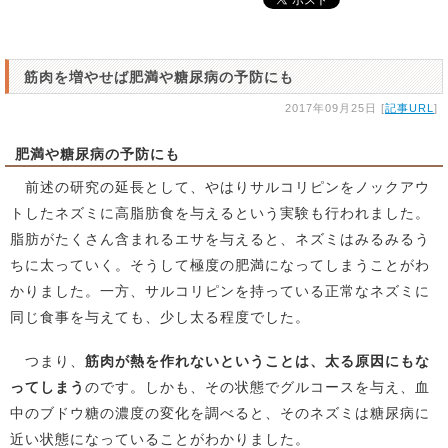
筋肉を増やせば肥満や糖尿病の予防にも
2017年09月25日 [
記事URL
]
肥満や糖尿病の予防にも
前述の研究の延長として、やはりサルコリピンをノックアウ
トしたネズミに高脂肪食を与えるという実験も行われました。
脂肪がたくさん含まれるエサを与えると、ネズミはみるみるう
ちに太っていく。そうして極度の肥満になってしまうことがわ
かりました。一方、サルコリピンを持っている正常なネズミに
同じ食事を与えても、少し太る程度でした。
つまり、
筋肉が熱を作れないということは、太る原因にもな
ってしまう
のです。しかも、その状態でグルコースを与え、血
中のブドウ糖の濃度の変化を調べると、そのネズミは糖尿病に
近い状態になっていることがわかりました。