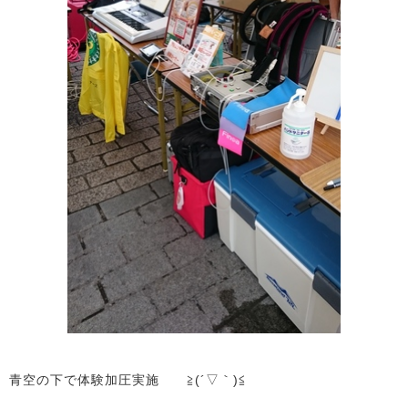
青空の下で体験加圧実施 ≧(´▽｀)≦