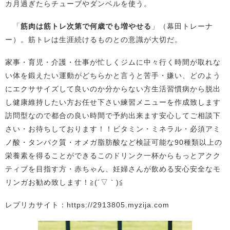
カ月過ぎたらチューブやダンベルを使う。
「
筋肉は筋トレ次第で何歳でも増やせる
」（幕田トレーナ
ー）。筋トレは生涯続けるものとの意識が大切だ。
家事・育児・介護・仕事が忙しくジムに中々行く時間が取れな
い体を鍛えたい運動がどちらかと言うと苦手・嫌い、どのよう
にエクササイズして良いのか分からない方生活習慣病から脱出
し健康維持したい方お任せ下さい練習メニューを作成致します
訪問型なので都合の良い時間で予約出来ます安心してご相談下
さい・お待ちしております！！ビタミン・ミネラル・必須アミ
ノ酸・タンパク質・オメガ脂肪酸など検証可能な90種類以上の
栄養素を得ることができるこのドリンク一杯からもっとアクク
ティブを目指す方・赤ちゃん、妊婦さんが飲める安心安全なモ
リンガお勧め致します！≧(´▽｀)≦
レプリカサイト：https://2913805.myzija.com