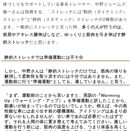
体づくりをサポートしている著名トレーナー、中野ジェームズ
修一さんは指摘する。「ストレッチには"動的（ダイナミック）
ストレッチ"と"静的（スタティック）ストレッチの2種類があり
ます。一般的にストレッチと言った時、
多くの人が行うのは、
前屈やアキレス腱伸ばしなど、ゆっくりと筋肉を引き伸ばす静
的ストレッチ
だと思います」
静的ストレッチでは準備運動には不十分
しかし、中野さんは「
静的ストレッチだけでは、筋肉の張りを
解消して柔軟性を取り戻すのには十分ではありません。また、
運動前に行う"準備運動"としても、適していません
」と言う。
「まず、運動前のことから言いますと、英語の『Warming
Up（ウォーミング・アップ）』を準備運動と訳したことから、
勘違いが始まっているのではないでしょうか。例えば、今の高
性能な車には走り出す前の暖機運転、アイドリングはあまり必
要ないかもしれませんが、古い車であれば必要だったはずで
す。それを人間の体に置き替えて考えてみてください。激しい
運動を行う前には、筋肉の温度を上げる、つまり体温を高くし