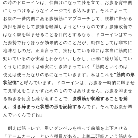
の時のドローインは、仰向けになって膝を立て、お腹を背中側
にくっつけるようなイメージで引き込みます。それによって、
お腹の一番内側にある腹横筋にアプローチして、腰椎に掛かる
負担を減らして腰痛を軽減しようというものです」腰痛改善で
はなく腹を凹ませることを目的とするなら、ドローインは立っ
た姿勢で行うほうが効果的とのことだが、動作としては非常に
地味なものだ。正直言って、実行している時には本当に筋肉に
効いているのか実感もわかない。しかし、正確に繰り返してい
くうちに腹回りは確実に引き締まっていく「筋肉というのは、
使えば使ったなりの形になっていきます。私はこれを
"筋肉の形
状記憶"
と呼んでいます。ドローインは、お腹を一時的に凹ませ
て見栄えをごまかすためのものではありません。お腹を凹ませ
る動きを何度も繰り返すことで、
腹横筋が収縮することを覚
え、引き締まった状態の形を記憶する
んです。それでお腹が凹
んでいくんですね」
例えば筋トレで、重いダンベルを持って前腕を上下させる
「アームカール」という種目がある。上腕二頭筋という筋肉を