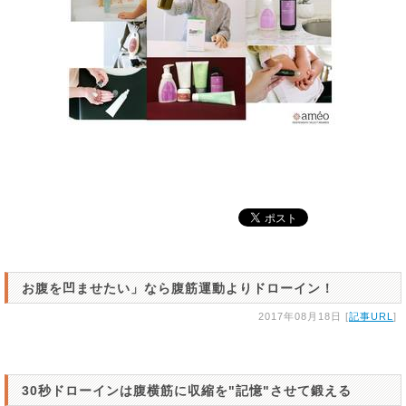
お腹を凹ませたい」なら腹筋運動よりドローイン！
2017年08月18日 [
記事URL
]
30秒ドローインは腹横筋に収縮を"記憶"させて鍛える