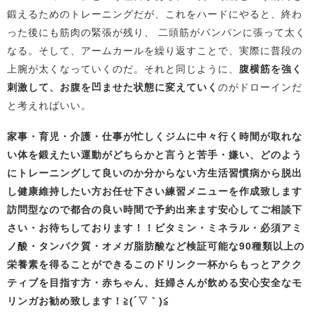
鍛えるためのトレーニングだが、これをハードにやると、終わ
った後にも筋肉の緊張が残り、 二頭筋がパンパンに張って太く
なる。そして、アームカールを繰り返すことで、実際に普段の
上腕が太くなっていくのだ。それと同じように、
腹横筋を強く
刺激して、お腹を凹ませた状態に変えていく
のがドローインだ
と考えればいい。
家事・育児・介護・仕事が忙しくジムに中々行く時間が取れな
い体を鍛えたい
運動がどちらかと言うと苦手・嫌い、どのよう
にトレーニングして良いの
か分からない方生活習慣病から脱出
し健康維持したい方お任せ下さい
練習メニューを作成致します
訪問型なので都合の良い時間で予約出来ます
安心してご相談下
さい・お待ちしております！！
ビタミン・ミネラル・必須アミ
ノ酸・タンパク質・オメガ脂肪酸など検証可能な90種類以上の
栄養素を得ることができるこのドリンク一杯から
も
っとアクク
ティブを目指す方・赤ちゃん、妊婦さんが飲める安心安全なモ
リンガお勧め致します！
≧(´▽｀)≦