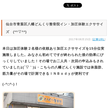
仙台市青葉区八幡どんくり整骨院イン・加圧体験エクササイ
ズ (*^▽^*)
2017年08月15日 [
記事URL
]
本日は加圧体験２名様の依頼あり加圧エクササイズを15分位実
施致しました。みなさん初めてですが終わられた後の効果にび
っくりしていました！その場でお二人共・次回の申込みもされ
ていました
≧(´▽｀)≦・
こちらの八幡どんくり施設では体脂肪、
筋力量がその場で計測できるＩＮＢｏｄｙが便利です
(-^□^-)！