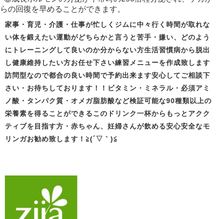
らの回復を早めることができます。
家事・育児・介護・仕事が忙しくジムに中々行く時間が取れな
い体を鍛えたい
運動がどちらかと言うと苦手・嫌い、どのよう
にトレーニングして良いの
か分からない方生活習慣病から脱出
し健康維持したい方お任せ下さい
練習メニューを作成致します
訪問型なので都合の良い時間で予約出来ます
安心してご相談下
さい・お待ちしております！！
ビタミン・ミネラル・必須アミ
ノ酸・タンパク質・オメガ脂肪酸など検証可能な90種類以上の
栄養素を得ることができるこのドリンク一杯から
も
っとアクク
ティブを目指す方・赤ちゃん、妊婦さんが飲める安心安全なモ
リンガお勧め致します！
≧(´▽｀)≦