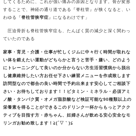
してくるために、これが強い痛みの原因となります。骨が変形
することで、神経の通り道である『脊柱管』が狭くなると、い
わゆる『
脊柱管狭窄症
』になるわけです」
圧迫骨折も脊柱管狭窄症も、たんぱく質の減少と深く関わっ
ていたのである
家事・育児・介護・仕事が忙しくジムに中々行く時間が取れな
い体を鍛えたい
運動がどちらかと言うと苦手・嫌い、どのよう
にトレーニングして良いの
か分からない方生活習慣病から脱出
し健康維持したい方お任せ下さい
練習メニューを作成致します
訪問型なので都合の良い時間で予約出来ます
安心してご相談下
さい・お待ちしております！！
ビタミン・ミネラル・必須アミ
ノ酸・タンパク質・オメガ脂肪酸など検証可能な90種類以上の
栄養素を得ることができるこのドリンク一杯から
も
っとアクク
ティブを目指す方・赤ちゃん、妊婦さんが飲める安心安全なモ
リンガお勧め致します！
≧(´▽｀)≦