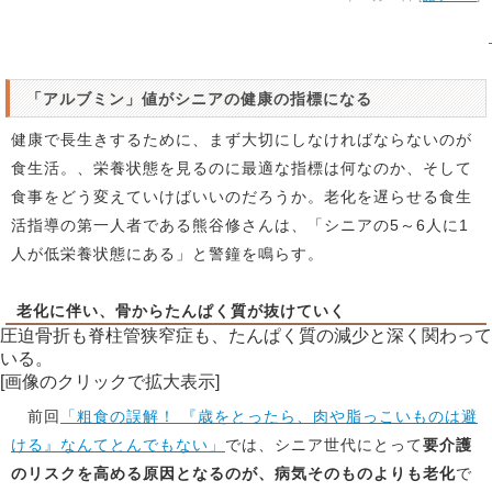
「アルブミン」値がシニアの健康の指標になる
健康で長生きするために、まず大切にしなければならないのが
食生活。、栄養状態を見るのに最適な指標は何なのか、そして
食事をどう変えていけばいいのだろうか。老化を遅らせる食生
活指導の第一人者である熊谷修さんは、「シニアの5～6人に1
人が低栄養状態にある」と警鐘を鳴らす。
老化に伴い、骨からたんぱく質が抜けていく
圧迫骨折も脊柱管狭窄症も、たんぱく質の減少と深く関わって
いる。
[画像のクリックで拡大表示]
前回
「粗食の誤解！ 『歳をとったら、肉や脂っこいものは避
ける』なんてとんでもない」
では、シニア世代にとって
要介護
のリスクを高める原因となるのが、病気そのものよりも老化
で