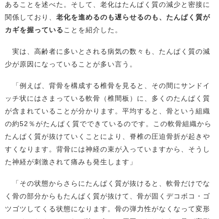
あることを述べた。そして、老化はたんぱく質の減少と密接に
関係しており、
老化を進めるのも遅らせるのも、たんぱく質が
カギを握っている
ことを紹介した。
実は、高齢者に多いとされる病気の数々も、たんぱく質の減
少が原因になっていることが多い言う。
「例えば、背骨を構成する椎骨を見ると、その間にサンドイ
ッチ状にはさまっている軟骨（椎間板）に、多くのたんぱく質
が含まれていることが分かります。平均すると、骨という組織
の約52％がたんぱく質でできているのです。この軟骨組織から
たんぱく質が抜けていくことにより、脊椎の圧迫骨折が起きや
すくなります。背骨には神経の束が入っていますから、そうし
た神経が刺激されて痛みも発生します」
「その状態からさらにたんぱく質が抜けると、軟骨だけでな
く骨の部分からもたんぱく質が抜けて、骨が固くデコボコ・ゴ
ツゴツしてくる状態になります。骨の弾力性がなくなって変形