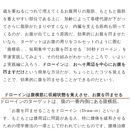
歳を重ねるにつれて増えてくるお腹周りの脂肪。もともと脂肪
を蓄えやすい部位である上に、加齢によって基礎代謝が下がっ
てさらに脂肪がたまりやすくなり、内臓を支える筋肉も弱って
くるのが、お腹が出てしまう原因だ。効果的にお腹を凹ませた
いなら、ターゲットはお腹の周りをコルセットのように囲む
「腹横筋」。短期集中でお腹を凹ませる「30秒ドローイン」を
早速実践してみよう。その仕組みがわかったところで、いよい
よ実践編に入ろう。
ドローイン
は、
おへそ周辺を中心にお腹を
凹ますだけ
という簡単な方法だが、ちょっとしたコツを覚える
ことで、効果的に腹を凹ませることができるのだという。
ドローインは腹横筋に収縮状態を覚えさせ、お腹を凹ませる
ドローインのターゲットは、腹の一番内側にある腹横筋。
「お腹を凹ませることをドローイン（Draw-in）といいま
す。もともとは腰周辺に問題がある人、特に腰痛を緩和させる
ための理学療法の一環として行われていたものです。腰痛治療