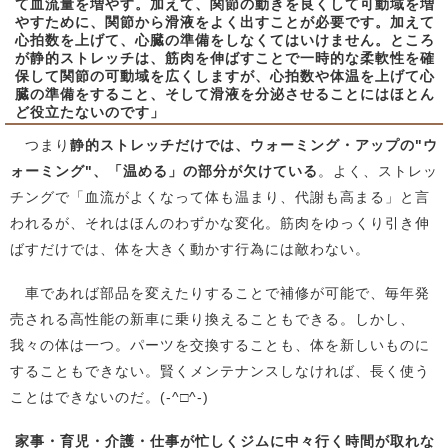
て血流量を増やす。加えて、関節の動きを良くして可動域を増
やすために、関節から滑液をよく出すことが必要です。加えて
心拍数を上げて、心臓の準備をしなくてはいけません。ところ
が
静的ストレッチは、筋肉を伸ばすことで一時的な柔軟性を確
保して関節の可動域を広くしますが、心拍数や体温を上げて心
臓の準備をすること、そして滑液を分泌させることにはほとん
ど役立たない
のです」
つまり
静的ストレッチだけでは、ウォーミング・アップの"ウ
ォーミング"、「温める」の部分が欠けている
。よく、ストレッ
チングで「血流がよくなって体も温まり、代謝も高まる」と言
われるが、それはほんのわずかな変化。筋肉をゆっくり引き伸
ばすだけでは、体を大きく動かす行為には敵わない。
車であれば部品を変えたりすることで補修が可能で、毎年発
売される高性能の新車に乗り換えることもできる。しかし、
我々の体は一つ。パーツを交換することも、体を新しいものに
することもできない。賢くメンテナンスしなければ、長く使う
ことはできないのだ。
(-^□^-)
家事・育児・介護・仕事が忙しくジムに中々行く時間が取れな