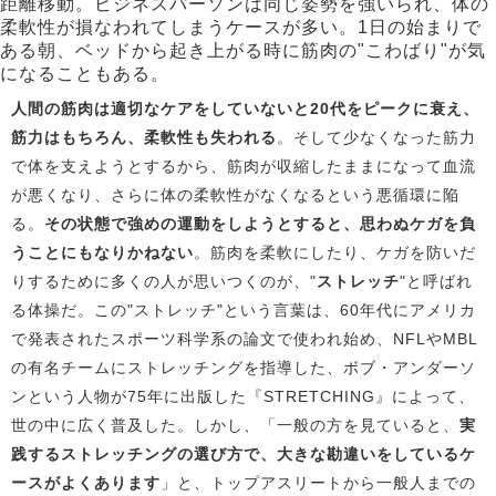
距離移動。ビジネスパーソンは同じ姿勢を強いられ、体の
柔軟性が損なわれてしまうケースが多い。1日の始まりで
ある朝、ベッドから起き上がる時に筋肉の"こわばり"が気
になることもある。
人間の筋肉は適切なケアをしていないと20代をピークに衰え、
筋力はもちろん、柔軟性も失われる
。そして少なくなった筋力
で体を支えようとするから、筋肉が収縮したままになって血流
が悪くなり、さらに体の柔軟性がなくなるという悪循環に陥
る。
その状態で強めの運動をしようとすると、思わぬケガを負
うことにもなりかねない
。筋肉を柔軟にしたり、ケガを防いだ
りするために多くの人が思いつくのが、"
ストレッチ
"と呼ばれ
る体操だ。この"ストレッチ"という言葉は、60年代にアメリカ
で発表されたスポーツ科学系の論文で使われ始め、NFLやMBL
の有名チームにストレッチングを指導した、ボブ・アンダーソ
ンという人物が75年に出版した『STRETCHING』によって、
世の中に広く普及した。しかし、「一般の方を見ていると、
実
践するストレッチングの選び方で、大きな勘違いをしているケ
ースがよくあります
」と、トップアスリートから一般人までの