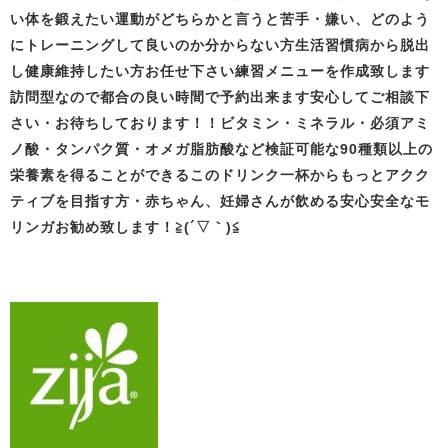
い体を鍛えたい
運動がどちらかと言うと苦手・嫌い、どのよう
にトレーニングして良いの
か分からない方生活習慣病から脱出
し健康維持したい方お任せ下さい
練習メニューを作成致します
訪問型なので都合の良い時間で予約出来ます
安心してご相談下
さい・お待ちしております！！
ビタミン・ミネラル・必須アミ
ノ酸・タンパク質・オメガ脂肪酸など検証可能な90種類以上の
栄養素を得ることができるこのドリンク一杯から
も
っとアクク
ティブを目指す方・赤ちゃん、妊婦さんが飲める安心安全なモ
リンガお勧め致します！
≧(´▽｀)≦