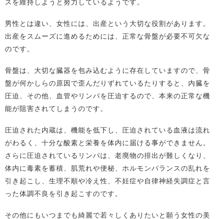
スを維持しようと努力しているようです。
男性とは違い、女性には、出産という大切な役割があります。
出産をスムーズに進めるためには、正常な骨盤が必要不可欠な
のです。
骨盤は、大切な臓器を包み込むように存在していますので、骨
盤が何かしらの原因で歪んだりずれているたりすると、内臓を
圧迫、その他、血管やリンパを圧迫するので、本来の正常な機
能が阻害されてしまうのです。
圧迫された内蔵は、機能を低下し、圧迫されている血液は流れ
がわるく、十分な酸素と栄養を体内に届ける事ができません。
さらに圧迫されているリンパは、老廃物の排出が難しくなり、
体内に毒素を蓄積、肌荒れや便秘、ホルモンバランスの乱れを
引き起こし、生理不順や冷え性、不妊症や自律神経失調症と言
った体調不良を引き起こすのです。
その他にもいつまでも綺麗で若々しくありたいと願う女性の美