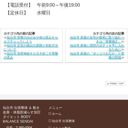
【電話受付】
午前9:00～午後19:00
【定休日】
水曜日
カテゴリ内の前の記事
カテゴリ内の次の記事
≪
仙台市 骨盤のゆがみや体の歪みをセ
仙台市 産後の女性が最初に取り組むべ
ルフチェックしよう
きは「骨盤矯正」
≫
≪
仙台市 足首の痛みの原因と対処方法
仙台市 産後に理想のボディを手に入れ
について
るために
≫
≪
仙台市 坐骨神経をも引き起こす骨盤
仙台市 産後の「ポッコリおなか」と骨
の歪み
盤の関係
≫
仙台市 出張整体 ＆ 動き
メニュー
改善・体脂肪減らす加圧
ホーム
ダイエット BODY
仙台市 出張整体
BALANCE SENDAI
住所：〒980-0004