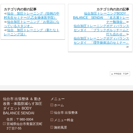
カテゴリ内の前の記事
カテゴリ内の次の記事
≪
仙台 加圧トレーニング（恒例の中
仙台加圧トレーニングBODY
村先生セミナー/八乙女操体医学院）
BALANCE SENDAI 「名古屋トレー
≪
仙台加圧トレーニング「お世話にな
ナー勉強会」
≫
っているスタジオ」
仙台加圧トレーニングボディバランス
≪
仙台 加圧トレーニング（新たなト
センダイ 「ブラックボルッチームと
レーニング法）
打ち合わせ」
≫
仙台加圧トレーニングボディバランス
センダイ 「理学操体法のセミナー」
≫
仙台市 出張整体 ＆ 動き
メニュー
改善・体脂肪減らす加圧
ホーム
ダイエット BODY
仙台市 出張整体
BALANCE SENDAI
住所：〒980-0004
メニュー料金
宮城県仙台市青葉区宮町
施術風景
3丁目7-55