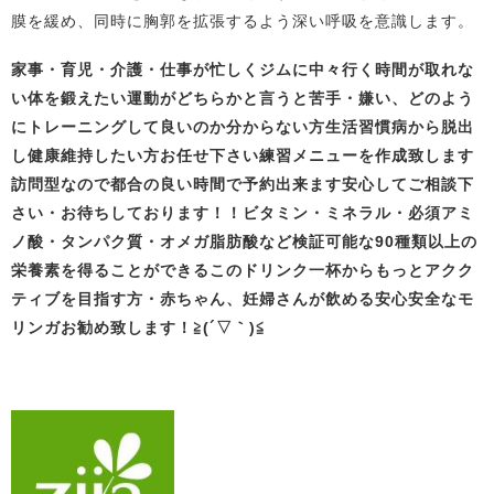
膜を緩め、同時に胸郭を拡張するよう深い呼吸を意識します。
家事・育児・介護・仕事が忙しくジムに中々行く時間が取れな
い体を鍛えたい
運動がどちらかと言うと苦手・嫌い、どのよう
にトレーニングして良いの
か分からない方生活習慣病から脱出
し健康維持したい方お任せ下さい
練習メニューを作成致します
訪問型なので都合の良い時間で予約出来ます
安心してご相談下
さい・お待ちしております！！
ビタミン・ミネラル・必須アミ
ノ酸・タンパク質・オメガ脂肪酸など検証可能な90種類以上の
栄養素を得ることができるこのドリンク一杯から
も
っとアクク
ティブを目指す方・赤ちゃん、妊婦さんが飲める安心安全なモ
リンガお勧め致します！
≧(´▽｀)≦