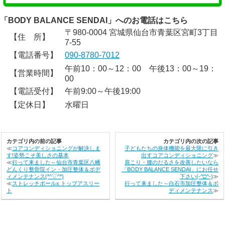
「BODY BALANCE SENDAI」へのお電話はこちら
〒980-0004 宮城県仙台市青葉区宮町3丁目
【住 所】
7-55
【電話番号】
090-8780-7012
午前10：00～12：00 午後13：00～19：
【営業時間】
00
【電話受付】
午前9:00～午後19:00
【定休日】
水曜日
カテゴリ内の前の記事
カテゴリ内の次の記事
≪
コアコンディショニングが解決しま
子どもたちの身体機能を最大限に引き
す!姿勢こそ美しさの基本
出すコアコンディショニング
≫
≪
行って来ました～仙台市青葉区八幡
肩こり・腰のだるさを改善したいなら
どんくり整骨院イン・加圧整体＆ボデ
「BODY BALANCE SENDAI」にお任せ
ィメンテナンス(*^▽^*)
下さい(-^□^-)
≫
≪
ストレッチポールx トップアスリー
行って来ました～白石市加圧整体＆ボ
ト
ディメンテナンス
≫