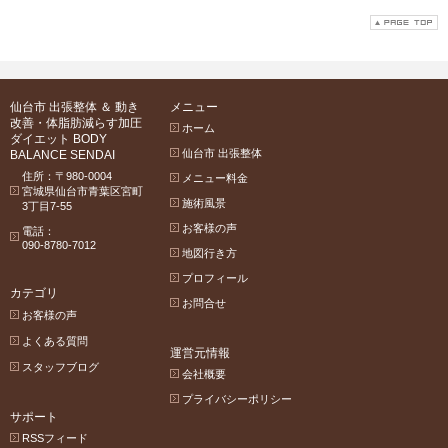
仙台市 出張整体 ＆ 動き
メニュー
改善・体脂肪減らす加圧
ホーム
ダイエット BODY
仙台市 出張整体
BALANCE SENDAI
住所：〒980-0004
メニュー料金
宮城県仙台市青葉区宮町
施術風景
3丁目7-55
お客様の声
電話：
090-8780-7012
地図行き方
プロフィール
カテゴリ
お問合せ
お客様の声
よくある質問
運営元情報
スタッフブログ
会社概要
プライバシーポリシー
サポート
RSSフィード