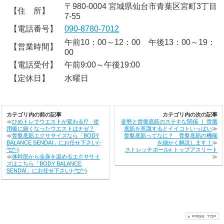
〒980-0004 宮城県仙台市青葉区宮町3丁目
【住 所】
7-55
【電話番号】
090-8780-7012
午前10：00～12：00 午後13：00～19：
【営業時間】
00
【電話受付】
午前9:00～午後19:00
【定休日】
水曜日
カテゴリ内の前の記事
カテゴリ内の次の記事
≪
ひめトレでウエストが変わる!? 使
姿勢と骨盤底筋のステキな関係 ｜ 骨盤
用後に細くなったウエストはナゼ？
底筋を意識するとイイコトいっぱい
≫
≪
骨盤底筋エクササイズなら「BODY
骨盤底筋ってなに？ 骨盤底筋の機能
BALANCE SENDAI」にお任せ下さい(-
を細かく解説します！
≫
^□^-)
ストレッチポールx トップアスリート
≪
体幹部から全身を温めるエクササイ
≫
ズはこちら「BODY BALANCE
SENDAI」にお任せ下さい(-^□^-)