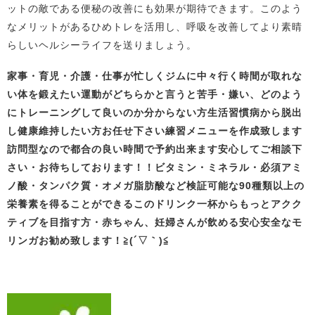
ットの敵である便秘の改善にも効果が期待できます。このよう
なメリットがあるひめトレを活用し、呼吸を改善してより素晴
らしいヘルシーライフを送りましょう。
家事・育児・介護・仕事が忙しくジムに中々行く時間が取れな
い体を鍛えたい
運動がどちらかと言うと苦手・嫌い、どのよう
にトレーニングして良いの
か分からない方生活習慣病から脱出
し健康維持したい方お任せ下さい
練習メニューを作成致します
訪問型なので都合の良い時間で予約出来ます
安心してご相談下
さい・お待ちしております！！
ビタミン・ミネラル・必須アミ
ノ酸・タンパク質・オメガ脂肪酸など検証可能な90種類以上の
栄養素を得ることができるこのドリンク一杯から
も
っとアクク
ティブを目指す方・赤ちゃん、妊婦さんが飲める安心安全なモ
リンガお勧め致します！
≧(´▽｀)≦