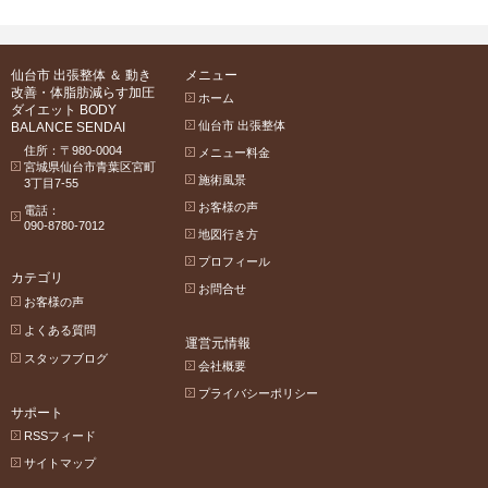
仙台市 出張整体 ＆ 動き
メニュー
改善・体脂肪減らす加圧
ホーム
ダイエット BODY
仙台市 出張整体
BALANCE SENDAI
住所：〒980-0004
メニュー料金
宮城県仙台市青葉区宮町
施術風景
3丁目7-55
お客様の声
電話：
090-8780-7012
地図行き方
プロフィール
カテゴリ
お問合せ
お客様の声
よくある質問
運営元情報
スタッフブログ
会社概要
プライバシーポリシー
サポート
RSSフィード
サイトマップ