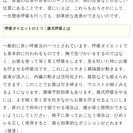
は、骨盤の位置や背骨のカーブの仕方、頭の位置などが正しい
位置にあることです。逆にいえば、これらをおろそかにして、
一生懸命呼吸を行っても、効果的な改善ができないのです。
呼吸ダイエットの１つ：腹式呼吸とは
一般的に良い呼吸法の一つとされています。呼吸ダイエットで
も基本的に行われるものです。胸で息づかいをするのではな
く、お腹を使って深く長く呼吸をします。息を吐いた時にお腹
を凹ませる呼吸法です。これにより大きく横隔膜が動きます。
血液が流入し、内臓の動きは活性化され、腹筋なども鍛えられ
てきます。このことでお腹は引き締まり、ウエストが細くみえ
るようになります。腰痛予防効果もあります。腹式呼吸をやる
には、まず細く長く息を吐きながらお腹を凹ませるようにしま
す。床の上で仰向けで寝てやる場合は、腰が床と隙間ができな
いようにしてください。椅子に座っておこなう場合は、ひめト
レを正しく使用すると、最も効果的なポジションがとれます
（後述）。