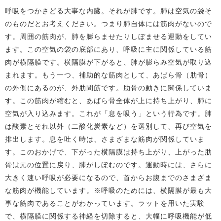
呼吸をつかさどる大事な内臓。それが肺です。肺は空気の袋そ
のものだとお考えください。つまり肺自体には筋肉がないので
す。周囲の筋肉が、肺を膨らませたりしぼませる運動をしてい
ます。この空気の袋の底部にあり、呼吸に主に関係している筋
肉が横隔膜です。横隔膜が下がると、肺が膨らみ空気が取り込
まれます。もう一つ、補助的な筋肉として、あばら骨（肋骨）
の外側にあるのが、外肋間筋です。肋骨の動きに関係していま
す。この筋肉が縮むと、あばら骨全体が上に持ち上がり、肺に
空気が入り込みます。これが「息を吸う」という行為です。肺
は酸素とそれ以外（二酸化炭素など）を選別して、再び空気を
排出します。息を吐く時は、さまざまな筋肉が関係していま
す。このおかげで、下がった横隔膜は持ち上がり、上がった肋
骨は元の位置に戻り、肺がしぼむのです。運動時には、さらに
大きく速い呼吸が必要になるので、首からお腹までのさまざま
な筋肉が機能しています。※呼吸のためには、横隔膜が最も大
事な筋肉であることがわかっています。ラットを用いた実験
で、横隔膜に関係する神経を切除すると、大幅に呼吸機能が低