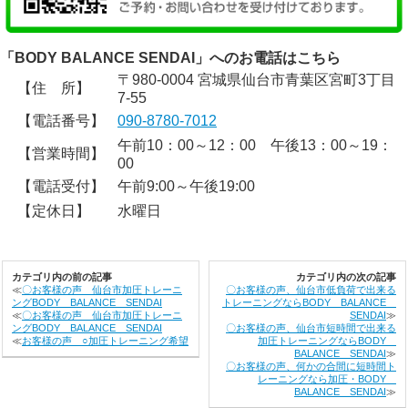
「BODY BALANCE SENDAI」へのお電話はこちら
〒980-0004 宮城県仙台市青葉区宮町3丁目
【住 所】
7-55
【電話番号】
090-8780-7012
午前10：00～12：00 午後13：00～19：
【営業時間】
00
【電話受付】
午前9:00～午後19:00
【定休日】
水曜日
カテゴリ内の前の記事
カテゴリ内の次の記事
≪
〇お客様の声 仙台市加圧トレーニ
〇お客様の声、仙台市低負荷で出来る
ングBODY BALANCE SENDAI
トレーニングならBODY BALANCE
≪
〇お客様の声 仙台市加圧トレーニ
SENDAI
≫
ングBODY BALANCE SENDAI
〇お客様の声、仙台市短時間で出来る
≪
お客様の声 ○加圧トレーニング希望
加圧トレーニングならBODY
BALANCE SENDAI
≫
〇お客様の声、何かの合間に短時間ト
レーニングなら加圧・BODY
BALANCE SENDAI
≫