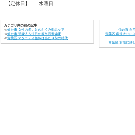
【定休日】
水曜日
カテゴリ内の前の記事
≪
仙台市 女性の多い足のむくみ悩みケア
仙台市 自
≪
仙台市 芸能人も注目の簡単骨盤矯正
青葉区 産後太りに
≪
青葉区 マタニティ整体は当たり前の時代
青葉区 女性に嬉