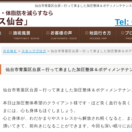
仙台市青葉区台原～行って来ました加圧整体＆ボディメンテナンス 
Tel:
ＨＯＭＥ
>
スタッフブログ
> 仙台市青葉区台原～行って来ました加圧整体＆ボ
仙台市青葉区台原～行って来ました加圧整体＆ボディメンテナ
仙台市青葉区台原～行って来ました加圧整体＆ボディメンテナン
本日は加圧整体希望のクライアント様です・ほど良く血行を良く
まには
、心も身体もほぐしましょう
。
心と身体が、わだかまりやストレスから解放され軽くなると、ま
湧いてきて、前向きになることができます。今回も深い眠りにお誘