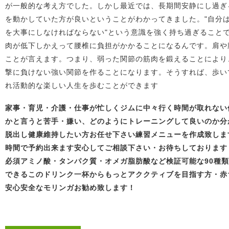
が一般的な考え方でした。しかし最近では、長期間安静にし過ぎ
を動かしていた方が良いということがわかってきました。"自分
を大事にしなければならない"という意識を強く持ち過ぎること
肉が低下しかえって腰椎に負担がかかることになるんです。肩や
ことが言えます。つまり、弱った関節の筋肉を鍛えることにより
撃に負けない強い関節を作ることになります。そうすれば、歩い
れ活動的な楽しい人生を歩むことができます
家事・育児・介護・仕事が忙しくジムに中々行く時間が取れない
かと言うと苦手・嫌い、どのようにトレーニングして良いの
か分
脱出し健康維持したい方お任せ下さい
練習メニューを作成致しま
時間で予約出来ます
安心してご相談下さい・お待ちしております
必須アミノ酸・タンパク質・オメガ脂肪酸など検証可能な90種
できるこのドリンク一杯から
も
っとアククティブを目指す方・赤
安心安全なモリンガお勧め致します！