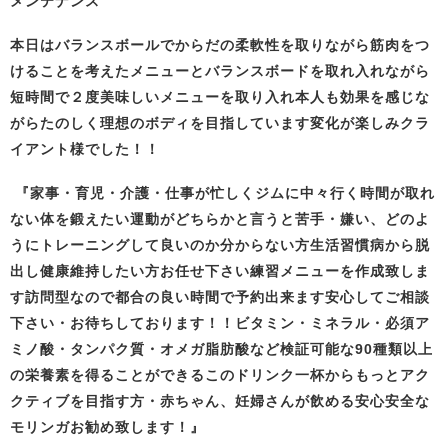
メンテナンス
本日はバランスボールでからだの柔軟性を取りながら筋肉をつ
けることを考えたメニューとバランスボードを取れ入れながら
短時間で２度美味しいメニューを取り入れ本人も効果を感じな
がらたのしく理想のボディを目指しています変化が楽しみクラ
イアント様でした！！
『
家事・育児・介護・仕事が忙しくジムに中々行く時間が取れ
ない体を鍛えたい
運動がどちらかと言うと苦手・嫌い、どのよ
うにトレーニングして良いの
か分からない方生活習慣病から脱
出し健康維持したい方お任せ下さい
練習メニューを作成致しま
す
訪問型なので都合の良い時間で予約出来ます
安心してご相談
下さい・お待ちしております！！
ビタミン・ミネラル・必須ア
ミノ酸・タンパク質・オメガ脂肪酸など検証可能な90種類以上
の栄養素を得ることができるこのドリンク一杯から
もっとアク
クティブを目指す方・赤ちゃん、妊婦さんが飲める安心安全な
モリンガお勧め致します！』