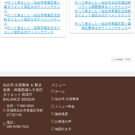
≪
行って来ました～仙台市青葉区鷲ヶ
行って来ました～仙台市太白区諏訪町
森ダイエット加圧＆ボディメンテナン
バランス調整整体＆メンテナンス
≫
ス
行って来ました～仙台市青葉区北目町
≪
行って来ました～仙台市青葉区北目
ダイエット加圧＆ボディメンテナンス
町ダイエット加圧＆ボディメンテナン
≫
ス
行って来ました～仙台市青葉区鷲ヶ森
≪
行って来ました～名取市相互台ダイ
加圧整体＆ボディメンテナンス
≫
エット加圧＆ボディメンテナンス
仙台市 出張整体 ＆ 動き
メニュー
改善・体脂肪減らす加圧
ホーム
ダイエット BODY
仙台市 出張整体
BALANCE SENDAI
住所：〒980-0004
メニュー料金
宮城県仙台市青葉区宮町
施術風景
3丁目7-55
お客様の声
電話：
090-8780-7012
地図行き方