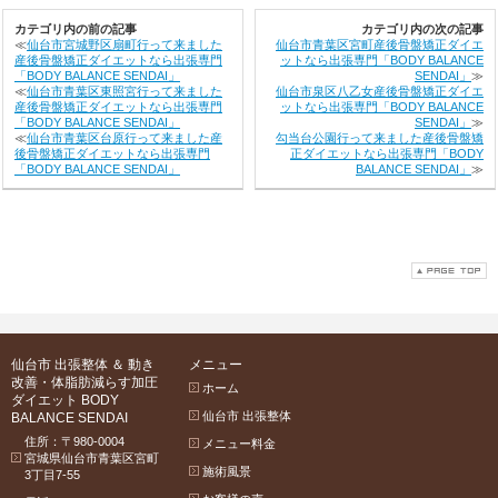
カテゴリ内の前の記事
カテゴリ内の次の記事
≪
仙台市宮城野区扇町行って来ました
仙台市青葉区宮町産後骨盤矯正ダイエ
産後骨盤矯正ダイエットなら出張専門
ットなら出張専門「BODY BALANCE
「BODY BALANCE SENDAI」
SENDAI」
≫
≪
仙台市青葉区東照宮行って来ました
仙台市泉区八乙女産後骨盤矯正ダイエ
産後骨盤矯正ダイエットなら出張専門
ットなら出張専門「BODY BALANCE
「BODY BALANCE SENDAI」
SENDAI」
≫
≪
仙台市青葉区台原行って来ました産
勾当台公園行って来ました産後骨盤矯
後骨盤矯正ダイエットなら出張専門
正ダイエットなら出張専門「BODY
「BODY BALANCE SENDAI」
BALANCE SENDAI」
≫
仙台市 出張整体 ＆ 動き
メニュー
改善・体脂肪減らす加圧
ホーム
ダイエット BODY
仙台市 出張整体
BALANCE SENDAI
住所：〒980-0004
メニュー料金
宮城県仙台市青葉区宮町
施術風景
3丁目7-55